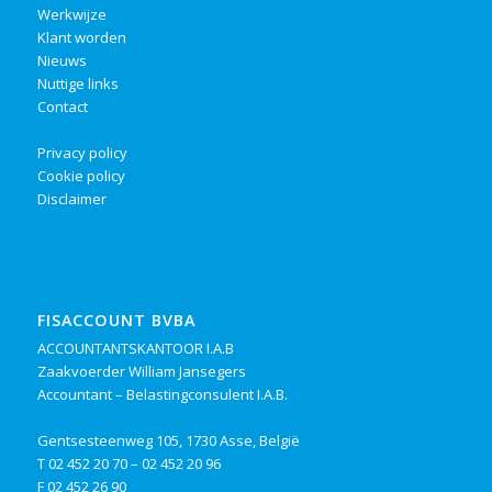
Werkwijze
Klant worden
Nieuws
Nuttige links
Contact
Privacy policy
Cookie policy
Disclaimer
FISACCOUNT BVBA
ACCOUNTANTSKANTOOR I.A.B
Zaakvoerder William Jansegers
Accountant – Belastingconsulent I.A.B.
Gentsesteenweg 105, 1730 Asse, België
T
02 452 20 70
–
02 452 20 96
F 02 452 26 90