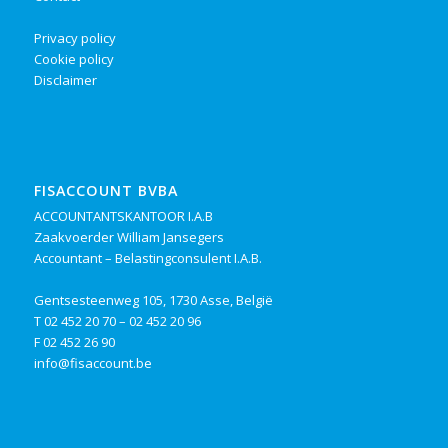
Privacy policy
Cookie policy
Disclaimer
FISACCOUNT BVBA
ACCOUNTANTSKANTOOR I.A.B
Zaakvoerder William Jansegers
Accountant – Belastingconsulent I.A.B.
Gentsesteenweg 105, 1730 Asse, België
T
02 452 20 70
–
02 452 20 96
F 02 452 26 90
info@fisaccount.be