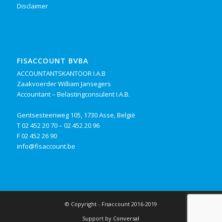
Disclaimer
FISACCOUNT BVBA
ACCOUNTANTSKANTOOR I.A.B
Zaakvoerder William Jansegers
Accountant – Belastingconsulent I.A.B.
Gentsesteenweg 105, 1730 Asse, België
T
02 452 20 70
–
02 452 20 96
F 02 452 26 90
info@fisaccount.be
© Copyright - Fisaccount 2016-2019
Support by
Conversal