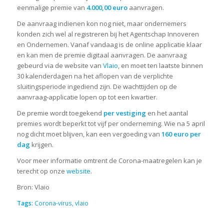
eenmalige premie van
4.000,00 euro
aanvragen.
De aanvraag indienen kon nog niet, maar ondernemers
konden zich wel al registreren bij het Agentschap Innoveren
en Ondernemen. Vanaf vandaag is de online applicatie klaar
en kan men de premie digitaal aanvragen. De aanvraag
gebeurd via de website van
Vlaio
, en moet ten laatste binnen
30 kalenderdagen na het aflopen van de verplichte
sluitingsperiode ingediend zijn. De wachttijden op de
aanvraag-applicatie lopen op tot een kwartier.
De premie wordt toegekend
per vestiging
en het aantal
premies wordt beperkt tot vijf per onderneming. Wie na 5 april
nog dicht moet blijven, kan een vergoeding van
160 euro per
dag
krijgen.
Voor meer informatie omtrent de Corona-maatregelen kan je
terecht op onze
website
.
Bron: Vlaio
Tags:
Corona-virus
,
vlaio