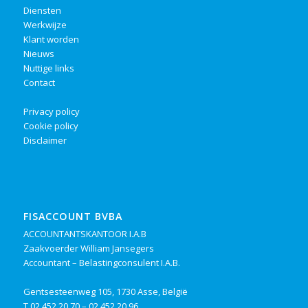
Diensten
Werkwijze
Klant worden
Nieuws
Nuttige links
Contact
Privacy policy
Cookie policy
Disclaimer
FISACCOUNT BVBA
ACCOUNTANTSKANTOOR I.A.B
Zaakvoerder William Jansegers
Accountant – Belastingconsulent I.A.B.
Gentsesteenweg 105, 1730 Asse, België
T
02 452 20 70
–
02 452 20 96