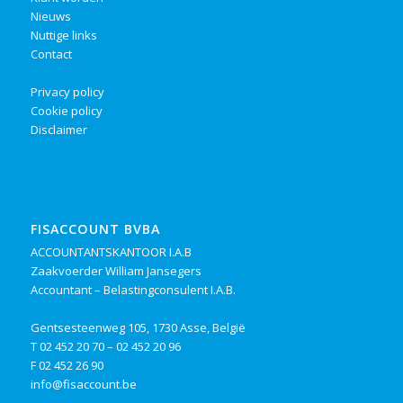
Nieuws
Nuttige links
Contact
Privacy policy
Cookie policy
Disclaimer
FISACCOUNT BVBA
ACCOUNTANTSKANTOOR I.A.B
Zaakvoerder William Jansegers
Accountant – Belastingconsulent I.A.B.
Gentsesteenweg 105, 1730 Asse, België
T
02 452 20 70
–
02 452 20 96
F 02 452 26 90
info@fisaccount.be