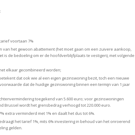
:
tarief voortaan 7%
n van het gewoon abattement (het moet gaan om een zuivere aankoop,
is de bedoeling om er de hoofdverblijfplaats te vestigen), met volgende
met elkaar gecombineerd worden;
 betekent dat ook wie al een eigen gezinswoning bezit, toch een nieuwe
voorwaarde dat de huidige gezinswoning binnen een termijn van 1 jaar
echtenvermindering toegekend van 5.600 euro; voor gezinswoningen
d Brussel wordt het grensbedrag verhoogd tot 220.000 euro.
 7% extra verminderd met 1% en daalt het dus tot 6%.
raagt het tarief 1%, mits 6% investering in behoud van het onroerend
ling gelden.