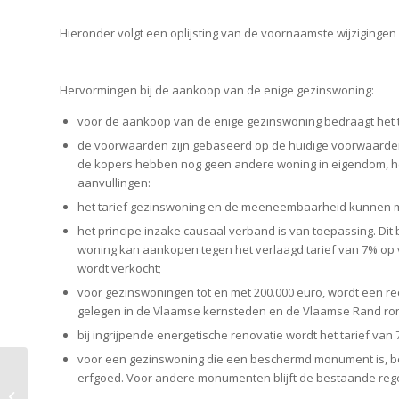
Hieronder volgt een oplijsting van de voornaamste wijzigingen 
Hervormingen bij de aankoop van de enige gezinswoning:
voor de aankoop van de enige gezinswoning bedraagt het 
de voorwaarden zijn gebaseerd op de huidige voorwaarde
de kopers hebben nog geen andere woning in eigendom, het 
aanvullingen:
het tarief gezinswoning en de meeneembaarheid kunnen 
het principe inzake causaal verband is van toepassing. Dit
woning kan aankopen tegen het verlaagd tarief van 7% op 
wordt verkocht;
voor gezinswoningen tot en met 200.000 euro, wordt een r
gelegen in de Vlaamse kernsteden en de Vlaamse Rand ron
bij ingrijpende energetische renovatie wordt het tarief van
voor een gezinswoning die een beschermd monument is, bed
erfgoed. Voor andere monumenten blijft de bestaande rege
Hoe moet men het vruchtgebruik nu