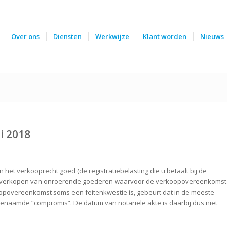
Over ons
Diensten
Werkwijze
Klant worden
Nieuws
i 2018
et verkooprecht goed (de registratiebelasting die u betaalt bij de
op verkopen van onroerende goederen waarvoor de verkoopovereenkomst
koopovereenkomst soms een feitenkwestie is, gebeurt dat in de meeste
enaamde “compromis”. De datum van notariële akte is daarbij dus niet