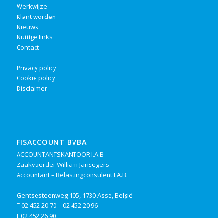
Werkwijze
Klant worden
Nieuws
Nuttige links
Contact
Privacy policy
Cookie policy
Disclaimer
FISACCOUNT BVBA
ACCOUNTANTSKANTOOR I.A.B
Zaakvoerder William Jansegers
Accountant – Belastingconsulent I.A.B.
Gentsesteenweg 105, 1730 Asse, België
T
02 452 20 70
–
02 452 20 96
F 02 452 26 90