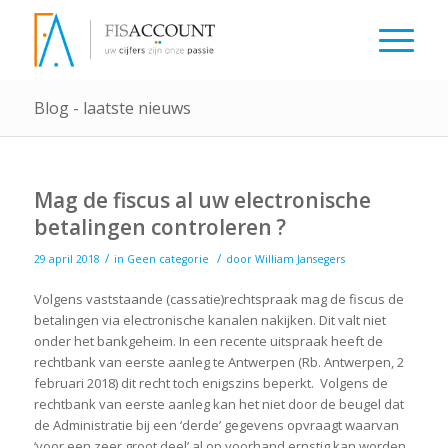
Blog - laatste nieuws
Mag de fiscus al uw electronische
betalingen controleren ?
/
/
29 april 2018
in
Geen categorie
door
William Jansegers
Volgens vaststaande (cassatie)rechtspraak mag de fiscus de
betalingen via electronische kanalen nakijken. Dit valt niet
onder het bankgeheim. In een recente uitspraak heeft de
rechtbank van eerste aanleg te Antwerpen (Rb. Antwerpen, 2
februari 2018) dit recht toch enigszins beperkt. Volgens de
rechtbank van eerste aanleg kan het niet door de beugel dat
de Administratie bij een ‘derde’ gegevens opvraagt waarvan
‘voor een zeer groot deel’ al op voorhand ernstig kan worden